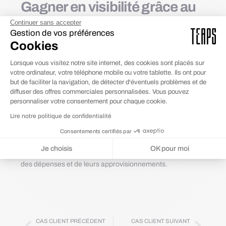
Gagner en visibilité grâce au
web
Continuer sans accepter
Gestion de vos préférences
Grâce à un design soigné et une expérience utilisateur
Cookies
optimisée, le site de Weproc permet à l’entreprise de
Lorsque vous visitez notre site internet, des cookies sont placés sur
renforcer sa visibilité et sa crédibilité auprès de ses
votre ordinateur, votre téléphone mobile ou votre tablette. Ils ont pour
prospects et clients. Le site met en avant l’expertise de
but de faciliter la navigation, de détecter d'éventuels problèmes et de
Weproc en matière de gestion des processus
diffuser des offres commerciales personnalisées. Vous pouvez
d’approvisionnement, tout en facilitant la prise en main de
personnaliser votre consentement pour chaque cookie.
la plateforme pour les utilisateurs. En se positionnant
Lire notre politique de confidentialité
comme un acteur clé de l’optimisation des achats
Consentements certifiés par
professionnels, Weproc gagne en notoriété et attire de
Je choisis
OK pour moi
nouvelles entreprises souhaitant améliorer leur gestion
Plateforme de Gestion du Consentement : Personnalisez vos Options
Axeptio consent
des dépenses et de leurs approvisionnements.
Notre plateforme vous permet d'adapter et de gérer vos paramètres de 
CAS CLIENT PRÉCÉDENT
CAS CLIENT SUIVANT