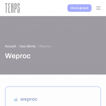
Devis gratuit
Accueil
>
Cas clients
>
Weproc
Weproc