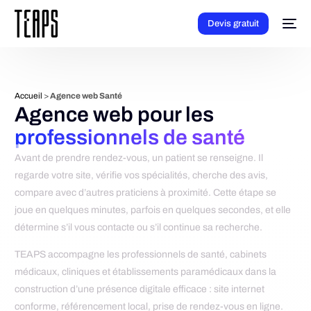
Devis gratuit
Accueil
>
Agence web Santé
Agence web pour les
professionnels de santé
Avant de prendre rendez-vous, un patient se renseigne. Il
regarde votre site, vérifie vos spécialités, cherche des avis,
compare avec d’autres praticiens à proximité. Cette étape se
joue en quelques minutes, parfois en quelques secondes, et elle
détermine s’il vous contacte ou s’il continue sa recherche.
TEAPS accompagne les professionnels de santé, cabinets
médicaux, cliniques et établissements paramédicaux dans la
construction d’une présence digitale efficace : site internet
conforme, référencement local, prise de rendez-vous en ligne.