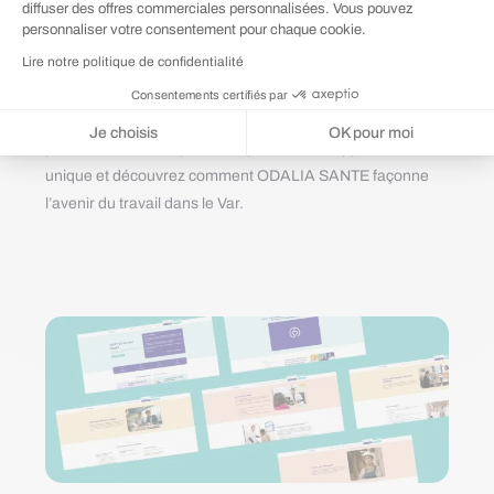
diffuser des offres commerciales personnalisées. Vous pouvez
plateforme novatrice s’engage à cultiver un environnement
personnaliser votre consentement pour chaque cookie.
professionnel épanouissant. En mettant l’accent sur la
Lire notre politique de confidentialité
prévention des risques et le suivi de santé, ODALIA
SANTE va au-delà des attentes, offrant des solutions sur
Consentements certifiés par
mesure pour favoriser le bien-être des salariés et la
Je choisis
OK pour moi
pérennité des entreprises. Explorez notre approche
Plateforme de Gestion du Consentement : Personnalisez vos Options
Axeptio consent
unique et découvrez comment ODALIA SANTE façonne
l’avenir du travail dans le Var.
Notre plateforme vous permet d'adapter et de gérer vos paramètres de 