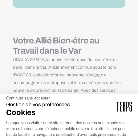
Votre Allié Bien-être au
Travail dans le Var
ODALIA SANTE, la nouvelle référence du bien-être au
travail dans le Var. Anciennement connue sous le nom
d’AIST 83, cette plateforme innovante s’engage à
accompagner les entreprises et les salariés vers une ère
nouvelle de prévention et de santé. Avec des services
dédiés, tels que la prévention des risques, le suivi de
Continuer sans accepter
Gestion de vos préférences
santé, le maintien en emploi et la santé des dirigeants,
Cookies
ODALIA SANTE simplifie l’accès aux soins grâce à une
interface conviviale.
Lorsque vous visitez notre site internet, des cookies sont placés sur
votre ordinateur, votre téléphone mobile ou votre tablette. Ils ont pour
Redéfinissant les normes de la santé au travail, cette
but de faciliter la navigation, de détecter d'éventuels problèmes et de