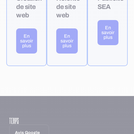
de site
de site
SEA
web
web
En
savoir
En
En
plus
savoir
savoir
plus
plus
Avis Google