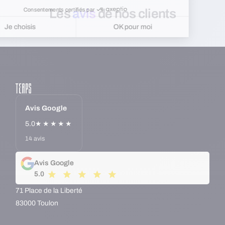
Consentements certifiés par
Les
avis
de nos clients
Je choisis
OK pour moi
Plateforme de Gestion du Consentement : Personnalisez vos Options
Axeptio consent
Notre plateforme vous permet d'adapter et de gérer vos paramètres de 
Avis Google
5.0
★★★★★
14 avis
Avis Google
5.0
71 Place de la Liberté
83000 Toulon