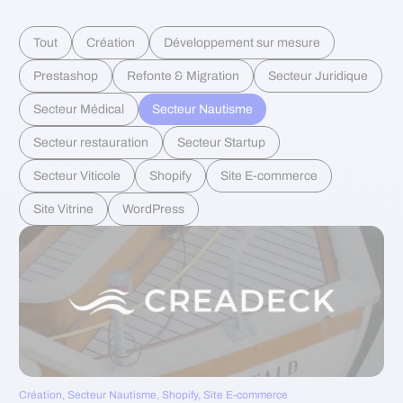
Tout
Création
Développement sur mesure
Prestashop
Refonte & Migration
Secteur Juridique
Secteur Médical
Secteur Nautisme
Secteur restauration
Secteur Startup
Secteur Viticole
Shopify
Site E-commerce
Site Vitrine
WordPress
Création
,
Secteur Nautisme
,
Shopify
,
Site E-commerce