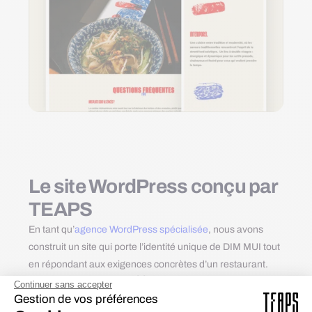
Le site WordPress conçu par
TEAPS
En tant qu’
agence WordPress spécialisée
, nous avons
construit un site qui porte l’identité unique de DIM MUI tout
en répondant aux exigences concrètes d’un restaurant.
Un design immersif fidèle à l'univers DIM
Continuer sans accepter
MUI
Gestion de vos préférences