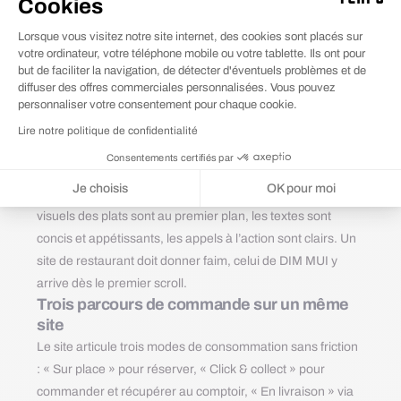
Cookies
Dès l’arrivée sur le site, le visiteur est immergé dans
l’univers du restaurant. La homepage s’ouvre sur un hero
Lorsque vous visitez notre site internet, des cookies sont placés sur
plein écran avec les plats signatures, suivi d’un carrousel
votre ordinateur, votre téléphone mobile ou votre tablette. Ils ont pour
photo de plus de 25 visuels qui capture l’ambiance du lieu :
but de faciliter la navigation, de détecter d'éventuels problèmes et de
diffuser des offres commerciales personnalisées. Vous pouvez
les plats fumants, les textures, les couleurs, les gestes en
personnaliser votre consentement pour chaque cookie.
cuisine. Les illustrations custom, stickers de soupe Phô, de
Lire notre politique de confidentialité
Gua Bao, de nems, ponctuent la navigation et renforcent
Consentements certifiés par
l’identité de marque.
Je choisis
OK pour moi
Le design ne surjoue pas. Il laisse la cuisine parler : les
Plateforme de Gestion du Consentement : Personnalisez vos Options
Axeptio consent
visuels des plats sont au premier plan, les textes sont
concis et appétissants, les appels à l’action sont clairs. Un
Notre plateforme vous permet d'adapter et de gérer vos paramètres de 
site de restaurant doit donner faim, celui de DIM MUI y
arrive dès le premier scroll.
Trois parcours de commande sur un même
site
Le site articule trois modes de consommation sans friction
: « Sur place » pour réserver, « Click & collect » pour
commander et récupérer au comptoir, « En livraison » via