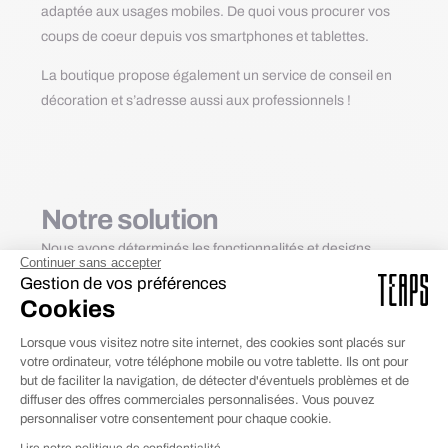
adaptée aux usages mobiles. De quoi vous procurer vos
coups de coeur depuis vos smartphones et tablettes.
La boutique propose également un service de conseil en
décoration et s’adresse aussi aux professionnels !
Notre solution
Nous avons déterminés les fonctionnalités et designs
Continuer sans accepter
pertinents pour la boutique en ligne de la marque. Nous
Gestion de vos préférences
avons choisi de concevoir leur boutique grâce au CMS
Cookies
Shopify, pour sa facilité d’utilisation, qui en fait la solution la
Lorsque vous visitez notre site internet, des cookies sont placés sur
plus appropriée pour la vente en ligne, la gestion des
votre ordinateur, votre téléphone mobile ou votre tablette. Ils ont pour
paiements et des stocks.
but de faciliter la navigation, de détecter d'éventuels problèmes et de
Maquettes & protitype du nouveau site
diffuser des offres commerciales personnalisées. Vous pouvez
personnaliser votre consentement pour chaque cookie.
Développement site Shopify