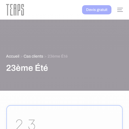
Devis gratuit
Accueil
>
Cas clients
>
23ème Été
23ème Été