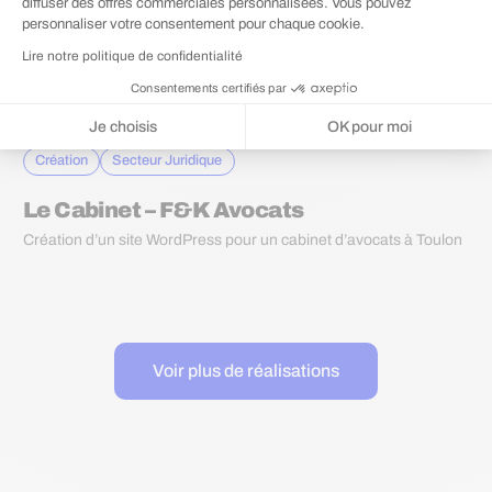
diffuser des offres commerciales personnalisées. Vous pouvez
personnaliser votre consentement pour chaque cookie.
Lire notre politique de confidentialité
Consentements certifiés par
Je choisis
OK pour moi
Plateforme de Gestion du Consentement : Personnalisez vos Options
Axeptio consent
Création
Secteur Juridique
Notre plateforme vous permet d'adapter et de gérer vos paramètres de 
Le Cabinet – F&K Avocats
Création d’un site WordPress pour un cabinet d’avocats à Toulon
Voir plus de réalisations